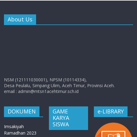
About Us
NSM (121111030001), NPSM (10114334),
Desa Peulalu, Simpang Ulim, Aceh Timur, Provinsi Aceh.
email : admin@mtsn1acehtimur.sch.id
DOKUMEN
GAME
e-LIBRARY
KARYA
SISWA
Imsakiyah
Ramadhan 2023