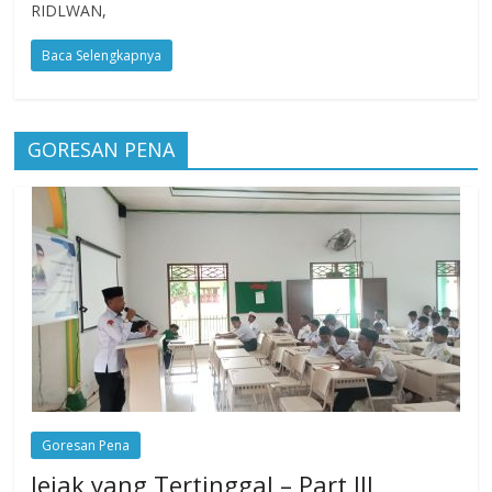
RIDLWAN,
Baca Selengkapnya
GORESAN PENA
Goresan Pena
Jejak yang Tertinggal – Part III