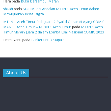
Hera
pada
Buku Bersampul Merah
sbikidi
pada
SIULIM Jadi Andalan MTsN 1 Aceh Timur dalam
Mewujudkan Kelas Digital
MTsN 1 Aceh Timur Raih Juara 2 Syarhil Qur’an di Ajang COMIC
MAN IC Aceh Timur – MTsN 1 Aceh Timur
pada
MTsN 1 Aceh
Timur Meraih Juara 2 dalam Lomba Esai Nasional COMIC 2023
Helmi Yanti
pada
Bucket untuk Siapa?
About Us