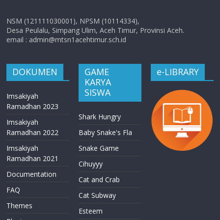
NSM (121111030001), NPSM (10114334),
Desa Peulalu, Simpang Ulim, Aceh Timur, Provinsi Aceh.
email : admin@mtsn1acehtimur.sch.id
DOKUMEN
GAME
e-LIBRARY
KARYA
SISWA
Imsakiyah
Ramadhan 2023
Shark Hungry
Imsakiyah
Ramadhan 2022
Baby Snake's Fla
Imsakiyah
Snake Game
Ramadhan 2021
Cihuyyy
Documentation
Cat and Crab
FAQ
Cat Subway
Themes
Esteem