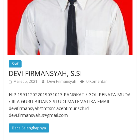
Staf
DEVI FIRMANSYAH, S.Si
Maret 5, 2021
Devi Firmansyah
0 Komentar
NIP 199112022019031013 PANGKAT / GOL PENATA MUDA
/ III-A GURU BIDANG STUDI MATEMATIKA EMAIL
devifirmansyah@mtsn1acehtimur.sch.id
devi.firmansyah3@gmail.com
Baca Selengkapnya