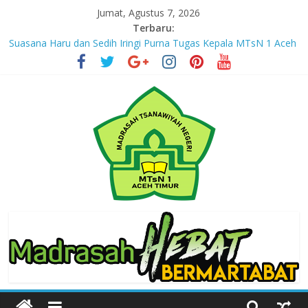
Skip
Jumat, Agustus 7, 2026
to
Terbaru:
content
Suasana Haru dan Sedih Iringi Purna Tugas Kepala MTsN 1 Aceh
Timur
Masuki Tahun Ketiga, MTsN 1 Aceh Timur Perkuat Kapasitas
Guru untuk Hadirkan Inovasi Kelas Digital
Jejak yang Tertinggal – Part III
Jejak yang Tertinggal – Part II
Jejak yang Tertinggal – Part I
MTsN
1
Aceh