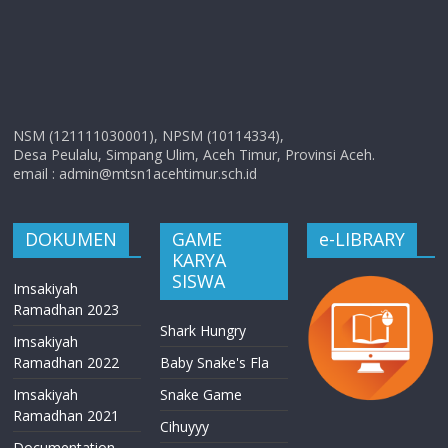
NSM (121111030001), NPSM (10114334),
Desa Peulalu, Simpang Ulim, Aceh Timur, Provinsi Aceh.
email : admin@mtsn1acehtimur.sch.id
DOKUMEN
GAME
e-LIBRARY
KARYA
SISWA
Imsakiyah
Ramadhan 2023
Shark Hungry
Imsakiyah
Ramadhan 2022
Baby Snake's Fla
Imsakiyah
Snake Game
Ramadhan 2021
Cihuyyy
Documentation