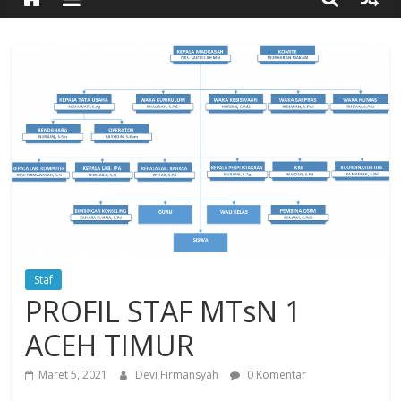
Timur
Simpang
Ulim,
Aceh
Timur
Staf
PROFIL STAF MTsN 1
ACEH TIMUR
Maret 5, 2021
Devi Firmansyah
0 Komentar