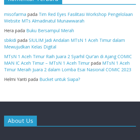
misofarma
pada
Tim Red Eyes Fasilitasi Workshop Pengelolaan
Website MTs Almadinatul Munawwarah
Hera
pada
Buku Bersampul Merah
sbikidi
pada
SIULIM Jadi Andalan MTsN 1 Aceh Timur dalam
Mewujudkan Kelas Digital
MTsN 1 Aceh Timur Raih Juara 2 Syarhil Qur’an di Ajang COMIC
MAN IC Aceh Timur – MTsN 1 Aceh Timur
pada
MTsN 1 Aceh
Timur Meraih Juara 2 dalam Lomba Esai Nasional COMIC 2023
Helmi Yanti
pada
Bucket untuk Siapa?
About Us