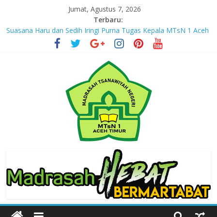
Skip
Jumat, Agustus 7, 2026
to
Terbaru:
content
Suasana Haru dan Sedih Iringi Purna Tugas Kepala MTsN 1 Aceh
Timur
Masuki Tahun Ketiga, MTsN 1 Aceh Timur Perkuat Kapasitas
Guru untuk Hadirkan Inovasi Kelas Digital
Jejak yang Tertinggal – Part III
Jejak yang Tertinggal – Part II
Jejak yang Tertinggal – Part I
MTsN
1
Aceh