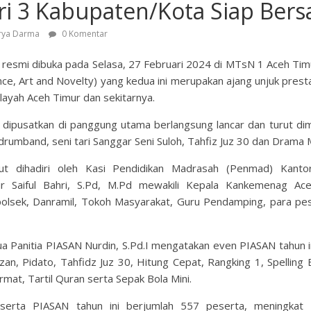
ri 3 Kabupaten/Kota Siap Bers
rya Darma
0 Komentar
 resmi dibuka pada Selasa, 27 Februari 2024 di MTsN 1 Aceh Tim
nce, Art and Novelty) yang kedua ini merupakan ajang unjuk presta
layah Aceh Timur dan sekitarnya.
dipusatkan di panggung utama berlangsung lancar dan turut dim
rumband, seni tari Sanggar Seni Suloh, Tahfiz Juz 30 dan Drama M
ut dihadiri oleh Kasi Pendidikan Madrasah (Penmad) Kant
 Saiful Bahri, S.Pd, M.Pd mewakili Kepala Kankemenag Ac
olsek, Danramil, Tokoh Masyarakat, Guru Pendamping, para p
ua Panitia PIASAN Nurdin, S.Pd.I mengatakan even PIASAN tahun
an, Pidato, Tahfidz Juz 30, Hitung Cepat, Rangking 1, Spelling
mat, Tartil Quran serta Sepak Bola Mini.
eserta PIASAN tahun ini berjumlah 557 peserta, meningkat