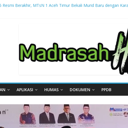
smi Berakhir, MTsN 1 Aceh Timur Bekali Murid Baru dengan Karakt
gal – Part III
gal – Part II
gal – Part I
 Sedih Iringi Purna Tugas Kepala MTsN 1 Aceh Timur
AAN
APLIKASI
HUMAS
DOKUMEN
PPDB