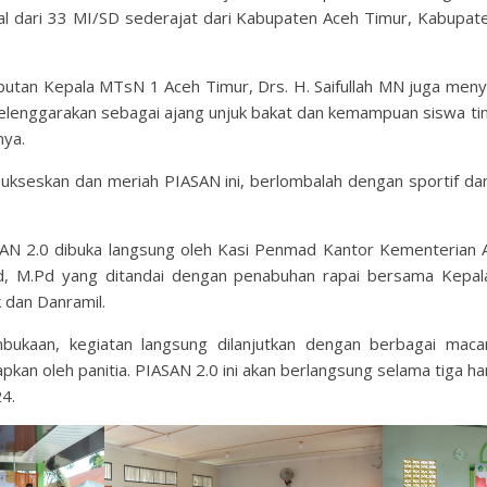
l dari 33 MI/SD sederajat dari Kabupaten Aceh Timur, Kabupat
butan Kepala MTsN 1 Aceh Timur, Drs. H. Saifullah MN juga me
selenggarakan sebagai ajang unjuk bakat dan kemampuan siswa ti
nya.
sukseskan dan meriah PIASAN ini, berlombalah dengan sportif d
AN 2.0 dibuka langsung oleh Kasi Penmad Kantor Kementerian
.Pd, M.Pd yang ditandai dengan penabuhan rapai bersama Kep
 dan Danramil.
bukaan, kegiatan langsung dilanjutkan dengan berbagai ma
apkan oleh panitia. PIASAN 2.0 ini akan berlangsung selama tiga har
24.