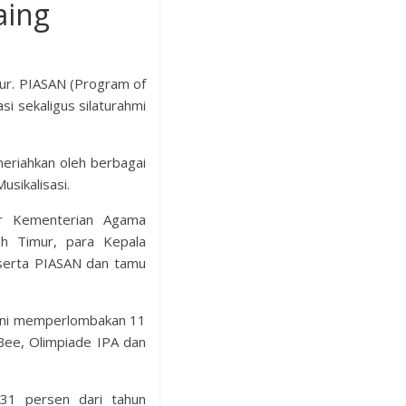
aing
ur. PIASAN (Program of
si sekaligus silaturahmi
eriahkan oleh berbagai
usikalisasi.
or Kementerian Agama
eh Timur, para Kepala
eserta PIASAN dan tamu
 ini memperlombakan 11
 Bee, Olimpiade IPA dan
 31 persen dari tahun