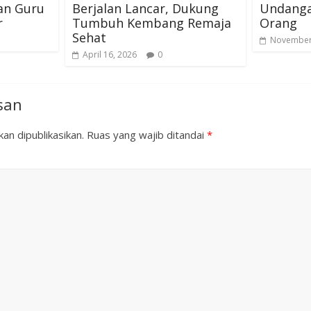
an Guru
Berjalan Lancar, Dukung
Undanga
r
Tumbuh Kembang Remaja
Orang
Sehat
November
April 16, 2026
0
san
an dipublikasikan.
Ruas yang wajib ditandai
*