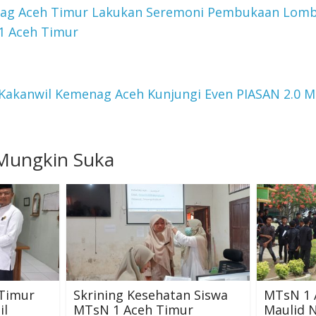
ag Aceh Timur Lakukan Seremoni Pembukaan Lomb
1 Aceh Timur
Kakanwil Kemenag Aceh Kunjungi Even PIASAN 2.0 
Mungkin Suka
Timur
Skrining Kesehatan Siswa
MTsN 1 
il
MTsN 1 Aceh Timur
Maulid N