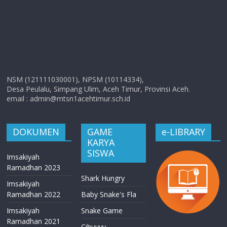
NSM (121111030001), NPSM (10114334),
Desa Peulalu, Simpang Ulim, Aceh Timur, Provinsi Aceh.
email : admin@mtsn1acehtimur.sch.id
DOKUMEN
GAME
e-LIBRARY
KARYA
SISWA
Imsakiyah
Ramadhan 2023
Shark Hungry
Imsakiyah
Ramadhan 2022
Baby Snake's Fla
Imsakiyah
Snake Game
Ramadhan 2021
Cihuyyy