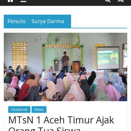
Timur
Penulis:
Surya Darma
Simpang
Ulim,
Aceh
Timur
Akademik
News
MTsN 1 Aceh Timur Ajak
Orang Tua Siswa