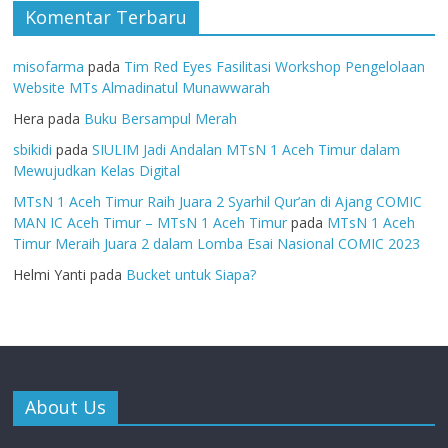
Komentar Terbaru
misofarma
pada
Tim Red Eyes Fasilitasi Workshop Pengelolaan
Website MTs Almadinatul Munawwarah
Hera
pada
Buku Bersampul Merah
sbikidi
pada
SIULIM Jadi Andalan MTsN 1 Aceh Timur dalam
Mewujudkan Kelas Digital
MTsN 1 Aceh Timur Raih Juara 2 Syarhil Qur’an di Ajang COMIC
MAN IC Aceh Timur – MTsN 1 Aceh Timur
pada
MTsN 1 Aceh
Timur Meraih Juara 2 dalam Lomba Esai Nasional COMIC 2023
Helmi Yanti
pada
Bucket untuk Siapa?
About Us