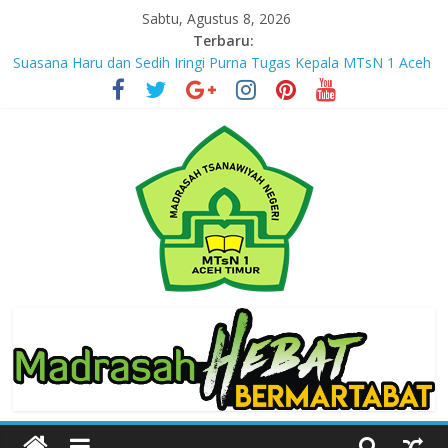
Skip
Sabtu, Agustus 8, 2026
to
Terbaru:
content
Jejak yang Tertinggal – Part I
Suasana Haru dan Sedih Iringi Purna Tugas Kepala MTsN 1 Aceh
Timur
Masuki Tahun Ketiga, MTsN 1 Aceh Timur Perkuat Kapasitas
Guru untuk Hadirkan Inovasi Kelas Digital
Jejak yang Tertinggal – Part III
Jejak yang Tertinggal – Part II
MTsN
1
Aceh