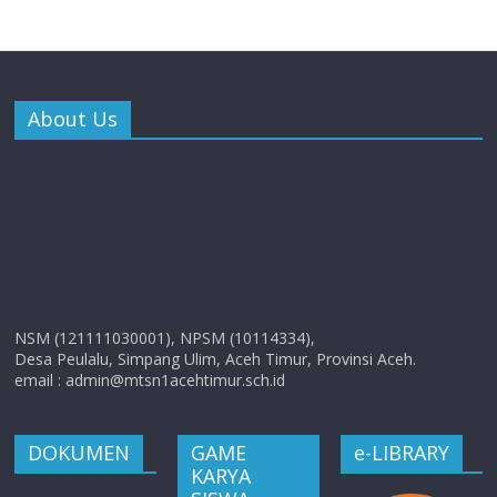
About Us
NSM (121111030001), NPSM (10114334),
Desa Peulalu, Simpang Ulim, Aceh Timur, Provinsi Aceh.
email : admin@mtsn1acehtimur.sch.id
DOKUMEN
GAME
e-LIBRARY
KARYA