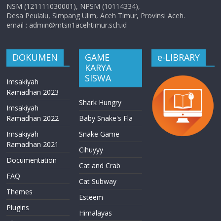
NSM (121111030001), NPSM (10114334),
Desa Peulalu, Simpang Ulim, Aceh Timur, Provinsi Aceh.
email : admin@mtsn1acehtimur.sch.id
DOKUMEN
GAME
e-LIBRARY
KARYA
SISWA
Imsakiyah
Ramadhan 2023
Shark Hungry
Imsakiyah
Ramadhan 2022
Baby Snake's Fla
Imsakiyah
Snake Game
Ramadhan 2021
Cihuyyy
Documentation
Cat and Crab
FAQ
Cat Subway
Themes
Esteem
Plugins
Himalayas