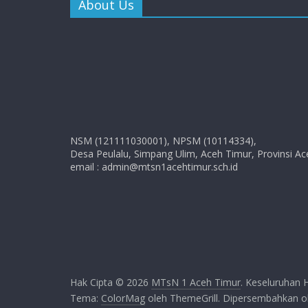
About Us
NSM (121111030001), NPSM (10114334),
Desa Peulalu, Simpang Ulim, Aceh Timur, Provinsi Ac
email : admin@mtsn1acehtimur.sch.id
Hak Cipta © 2026
MTsN 1 Aceh Timur
. Keseluruhan H
Tema:
ColorMag
oleh ThemeGrill. Dipersembahkan 