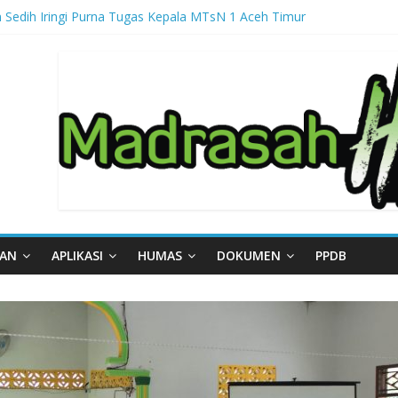
 Sedih Iringi Purna Tugas Kepala MTsN 1 Aceh Timur
ga, MTsN 1 Aceh Timur Perkuat Kapasitas Guru untuk Hadirkan Inovas
al – Part III
gal – Part II
gal – Part I
AAN
APLIKASI
HUMAS
DOKUMEN
PPDB