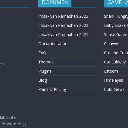
DOKUMEN
GAME K
Imsakiyah Ramadhan 2023
Shark Hungr
Imsakiyah Ramadhan 2022
Baby Snake's
Imsakiyah Ramadhan 2021
Snake Game
Documentation
Cihuyyy
FAQ
Cat and Crab
Themes
Cat Subway
eh.
Plugins
Esteem
Blog
Himalayas
Plans & Pricing
ColorNews
ak Cipta.
oleh
WordPress
.