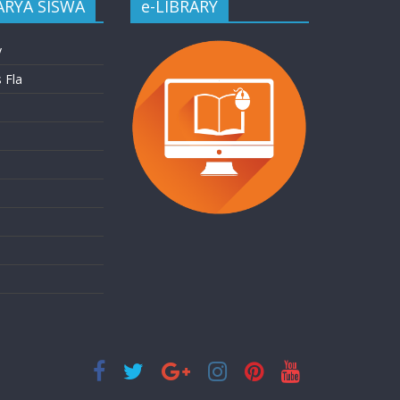
ARYA SISWA
e-LIBRARY
y
 Fla