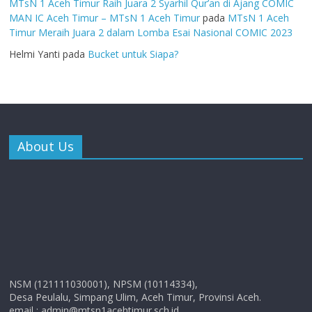
MTsN 1 Aceh Timur Raih Juara 2 Syarhil Qur’an di Ajang COMIC
MAN IC Aceh Timur – MTsN 1 Aceh Timur
pada
MTsN 1 Aceh
Timur Meraih Juara 2 dalam Lomba Esai Nasional COMIC 2023
Helmi Yanti
pada
Bucket untuk Siapa?
About Us
NSM (121111030001), NPSM (10114334),
Desa Peulalu, Simpang Ulim, Aceh Timur, Provinsi Aceh.
email : admin@mtsn1acehtimur.sch.id