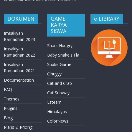
DOKUMEN
GAME
e-LIBRARY
KARYA
SISWA
Imsakiyah
Ramadhan 2023
Shark Hungry
Imsakiyah
Ramadhan 2022
Baby Snake's Fla
Imsakiyah
Snake Game
Ramadhan 2021
Cihuyyy
Documentation
Cat and Crab
FAQ
Cat Subway
Themes
Esteem
Plugins
Himalayas
Blog
ColorNews
Plans & Pricing