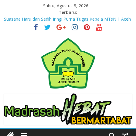
Skip
Sabtu, Agustus 8, 2026
to
Terbaru:
content
Suasana Haru dan Sedih Iringi Purna Tugas Kepala MTsN 1 Aceh
Timur
Masuki Tahun Ketiga, MTsN 1 Aceh Timur Perkuat Kapasitas
Guru untuk Hadirkan Inovasi Kelas Digital
Jejak yang Tertinggal – Part III
Jejak yang Tertinggal – Part II
Jejak yang Tertinggal – Part I
MTsN
1
Aceh