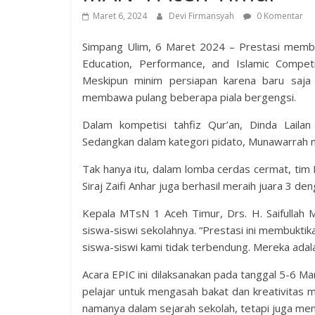
Maret 6, 2024
Devi Firmansyah
0 Komentar
Simpang Ulim, 6 Maret 2024 – Prestasi memb
Education, Performance, and Islamic Compet
Meskipun minim persiapan karena baru sa
membawa pulang beberapa piala bergengsi.
Dalam kompetisi tahfiz Qur’an, Dinda Laila
Sedangkan dalam kategori pidato, Munawarrah 
Tak hanya itu, dalam lomba cerdas cermat, tim 
Siraj Zaifi Anhar juga berhasil meraih juara 3 
Kepala MTsN 1 Aceh Timur, Drs. H. Saifullah 
siswa-siswi sekolahnya. “Prestasi ini membuk
siswa-siswi kami tidak terbendung. Mereka adala
Acara EPIC ini dilaksanakan pada tanggal 5-6 
pelajar untuk mengasah bakat dan kreativitas m
namanya dalam sejarah sekolah, tetapi juga mem