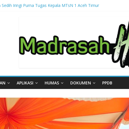
 Sedih Iringi Purna Tugas Kepala MTsN 1 Aceh Timur
ga, MTsN 1 Aceh Timur Perkuat Kapasitas Guru untuk Hadirkan Inovas
al – Part III
gal – Part II
gal – Part I
AAN
APLIKASI
HUMAS
DOKUMEN
PPDB