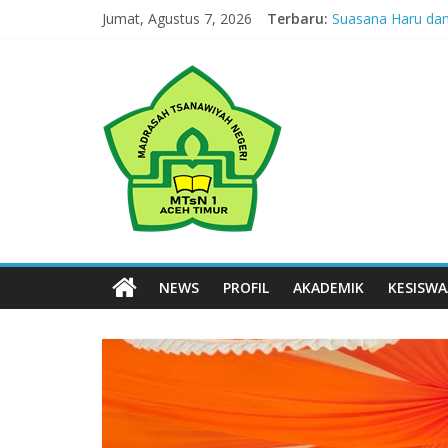
Skip
Jumat, Agustus 7, 2026
Terbaru:
Suasana Haru dan
to
Masuki Tahun Keti
content
MTsN
Jejak yang Tertingg
Jejak yang Terting
Jejak yang Terting
1
Aceh
Timur
Simpang
NEWS
PROFIL
AKADEMIK
KESISW
Ulim,
Aceh
Timur