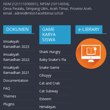
NSM (121111030001), NPSM (10114334),
Desa Peulalu, Simpang Ulim, Aceh Timur, Provinsi Aceh.
email : admin@mtsn1acehtimur.sch.id
DOKUMEN
GAME
e-LIBRARY
KARYA
SISWA
Imsakiyah
Ramadhan 2023
Shark Hungry
Imsakiyah
Ramadhan 2022
Baby Snake's Fla
Imsakiyah
Snake Game
Ramadhan 2021
Cihuyyy
Documentation
Cat and Crab
FAQ
Cat Subway
Themes
Esteem
Plugins
Himalayas