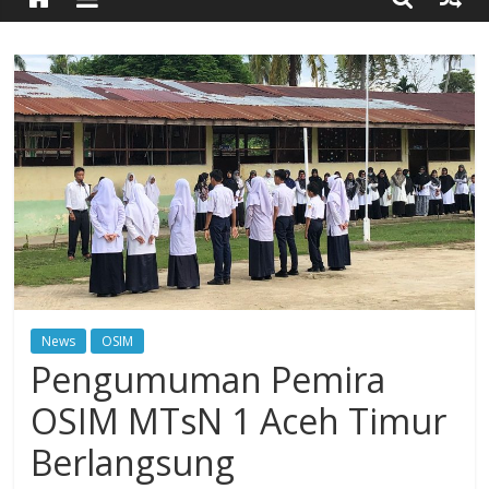
Timur
Simpang
Ulim,
Aceh
Timur
News
OSIM
Pengumuman Pemira
OSIM MTsN 1 Aceh Timur
Berlangsung