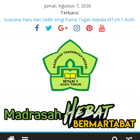
Skip
Jumat, Agustus 7, 2026
to
Terbaru:
Jejak yang Tertinggal – Part I
content
Suasana Haru dan Sedih Iringi Purna Tugas Kepala MTsN 1 Aceh
Timur
Masuki Tahun Ketiga, MTsN 1 Aceh Timur Perkuat Kapasitas
Guru untuk Hadirkan Inovasi Kelas Digital
Jejak yang Tertinggal – Part III
Jejak yang Tertinggal – Part II
MTsN
1
Aceh