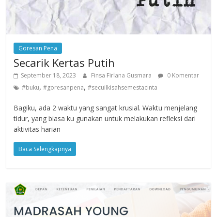
Goresan Pena
Secarik Kertas Putih
September 18, 2023
Finsa Firlana Gusmara
0 Komentar
,
,
#buku
#goresanpena
#secuilkisahsemestacinta
Bagiku, ada 2 waktu yang sangat krusial. Waktu menjelang
tidur, yang biasa ku gunakan untuk melakukan refleksi dari
aktivitas harian
Baca Selengkapnya