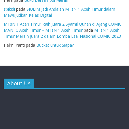
Hera
pada
Buku Bersampul Merah
sbikidi
pada
SIULIM Jadi Andalan MTsN 1 Aceh Timur dalam
Mewujudkan Kelas Digital
MTsN 1 Aceh Timur Raih Juara 2 Syarhil Qur’an di Ajang COMIC
MAN IC Aceh Timur – MTsN 1 Aceh Timur
pada
MTsN 1 Aceh
Timur Meraih Juara 2 dalam Lomba Esai Nasional COMIC 2023
Helmi Yanti
pada
Bucket untuk Siapa?
About Us