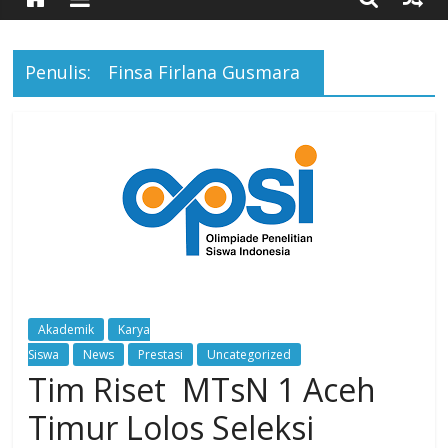
Timur
Penulis:
Finsa Firlana Gusmara
Simpang
Ulim,
Aceh
Timur
Akademik
Karya
Siswa
News
Prestasi
Uncategorized
Tim Riset MTsN 1 Aceh
Timur Lolos Seleksi