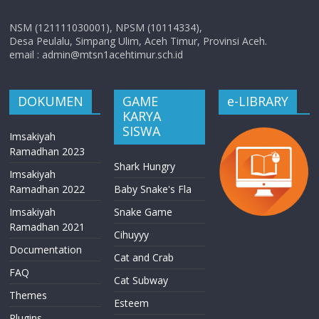
NSM (121111030001), NPSM (10114334),
Desa Peulalu, Simpang Ulim, Aceh Timur, Provinsi Aceh.
email : admin@mtsn1acehtimur.sch.id
DOKUMEN
GAME
e-LIBRARY
KARYA
SISWA
Imsakiyah
Ramadhan 2023
Shark Hungry
Imsakiyah
Ramadhan 2022
Baby Snake's Fla
Imsakiyah
Snake Game
Ramadhan 2021
Cihuyyy
Documentation
Cat and Crab
FAQ
Cat Subway
Themes
Esteem
Plugins