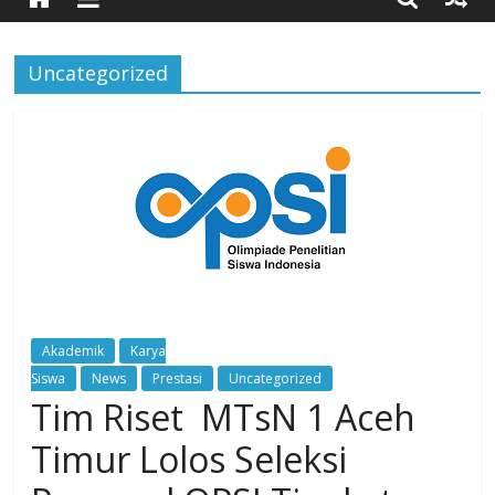
Timur
Uncategorized
Simpang
Ulim,
Aceh
Timur
Akademik
Karya
Siswa
News
Prestasi
Uncategorized
Tim Riset MTsN 1 Aceh
Timur Lolos Seleksi