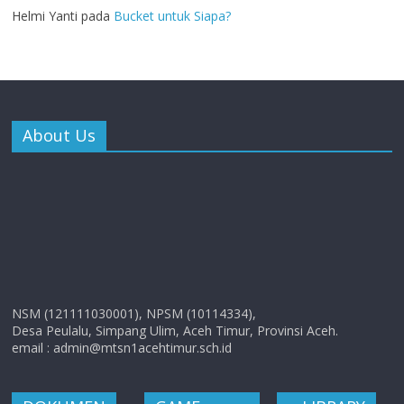
Helmi Yanti
pada
Bucket untuk Siapa?
About Us
NSM (121111030001), NPSM (10114334),
Desa Peulalu, Simpang Ulim, Aceh Timur, Provinsi Aceh.
email : admin@mtsn1acehtimur.sch.id