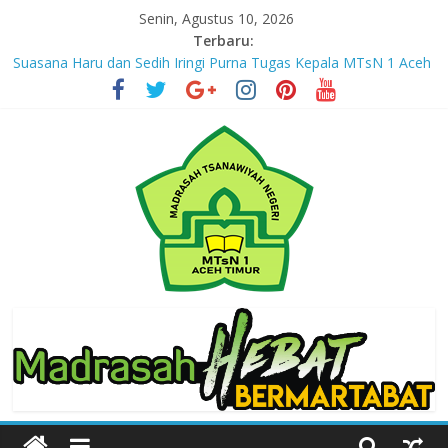
Skip
Senin, Agustus 10, 2026
to
Terbaru:
content
Suasana Haru dan Sedih Iringi Purna Tugas Kepala MTsN 1 Aceh
Timur
Masuki Tahun Ketiga, MTsN 1 Aceh Timur Perkuat Kapasitas
Guru untuk Hadirkan Inovasi Kelas Digital
Jejak yang Tertinggal – Part III
Jejak yang Tertinggal – Part II
Jejak yang Tertinggal – Part I
MTsN
1
Aceh