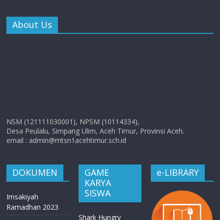
About Us
NSM (121111030001), NPSM (10114334),
Desa Peulalu, Simpang Ulim, Aceh Timur, Provinsi Aceh.
email : admin@mtsn1acehtimur.sch.id
DOKUMEN
GAME
e-LIBRARY
KARYA
SISWA
Imsakiyah
Ramadhan 2023
Shark Hungry