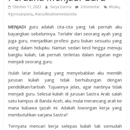
,
Oktober 11, 2023
Surya Darma
0 Komentar
#buku
,
#goresanpena
#secuilkisahsemestacinta
M
E
N
JADI
guru adalah cita-cita yang tak pernah aku
bayangkan sebelumnya. Terlahir dari seorang ayah yang
juga guru, menjadikan profesi guru bukan sesuatu yang
asing dalam hidupku. Namun sedari kecil hingga menuju
bangku kuliah, tak pernah terlintas dalam ingatan ingin
menjadi seorang guru.
Itulah latar belakang yang menyebabkan aku memilih
jurusan kuliah yang tidak berhubungan dengan
pendidikan/tarbiah. Tujuannya jelas, agar nantinya tidak
menjadi guru. Selesai kuliah di jurusan Sastra Arab salah
satu kampus di Banda Aceh, aku mulai merancang arah ke
mana kubawa ijazah ini. Adakah lowongan kerja yang
membutuhkan sarjana Sastra?
Ternyata mencari kerja selepas kuliah tak semudah