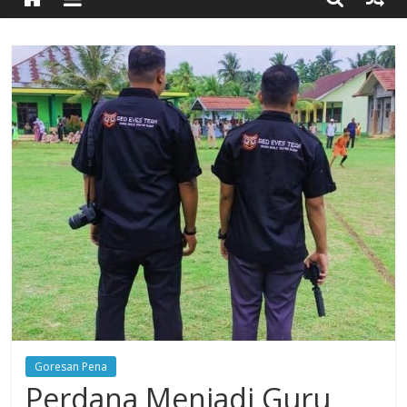
Timur
Simpang
Ulim,
Aceh
Timur
Goresan Pena
Perdana Menjadi Guru