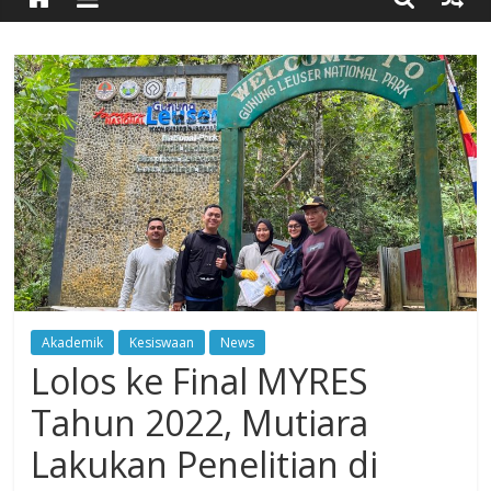
Timur
Simpang
Ulim,
Aceh
Timur
Akademik
Kesiswaan
News
Lolos ke Final MYRES
Tahun 2022, Mutiara
Lakukan Penelitian di