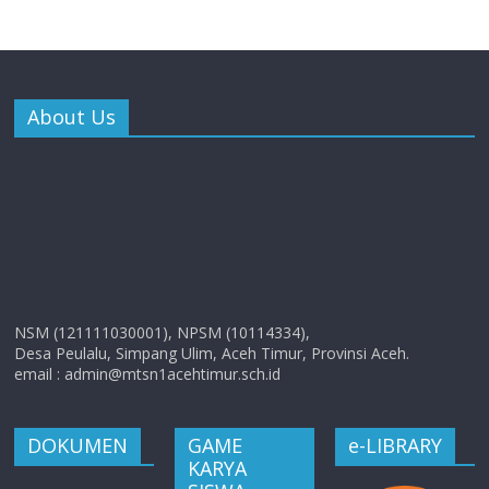
About Us
NSM (121111030001), NPSM (10114334),
Desa Peulalu, Simpang Ulim, Aceh Timur, Provinsi Aceh.
email : admin@mtsn1acehtimur.sch.id
DOKUMEN
GAME
e-LIBRARY
KARYA