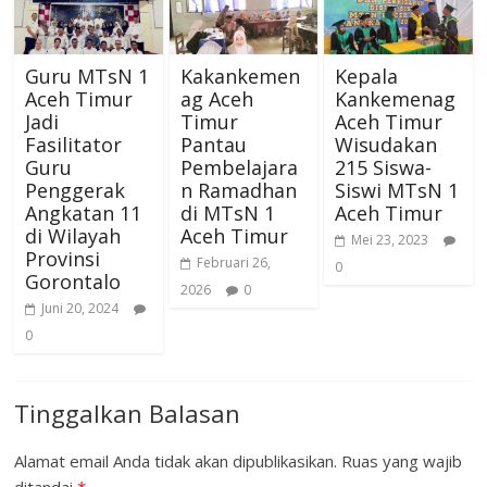
Guru MTsN 1
Kakankemen
Kepala
Aceh Timur
ag Aceh
Kankemenag
Jadi
Timur
Aceh Timur
Fasilitator
Pantau
Wisudakan
Guru
Pembelajara
215 Siswa-
Penggerak
n Ramadhan
Siswi MTsN 1
Angkatan 11
di MTsN 1
Aceh Timur
di Wilayah
Aceh Timur
Mei 23, 2023
Provinsi
Februari 26,
0
Gorontalo
2026
0
Juni 20, 2024
0
Tinggalkan Balasan
Alamat email Anda tidak akan dipublikasikan.
Ruas yang wajib