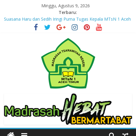
Skip
Minggu, Agustus 9, 2026
to
Terbaru:
content
Suasana Haru dan Sedih Iringi Purna Tugas Kepala MTsN 1 Aceh
Timur
Masuki Tahun Ketiga, MTsN 1 Aceh Timur Perkuat Kapasitas
Guru untuk Hadirkan Inovasi Kelas Digital
Jejak yang Tertinggal – Part III
Jejak yang Tertinggal – Part II
Jejak yang Tertinggal – Part I
MTsN
1
Aceh