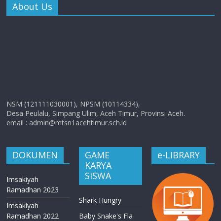
About Us
NSM (121111030001), NPSM (10114334),
Desa Peulalu, Simpang Ulim, Aceh Timur, Provinsi Aceh.
email : admin@mtsn1acehtimur.sch.id
DOKUMEN
GAME
e-LIBRARY
KARYA
SISWA
Imsakiyah
Ramadhan 2023
Shark Hungry
Imsakiyah
Ramadhan 2022
Baby Snake's Fla