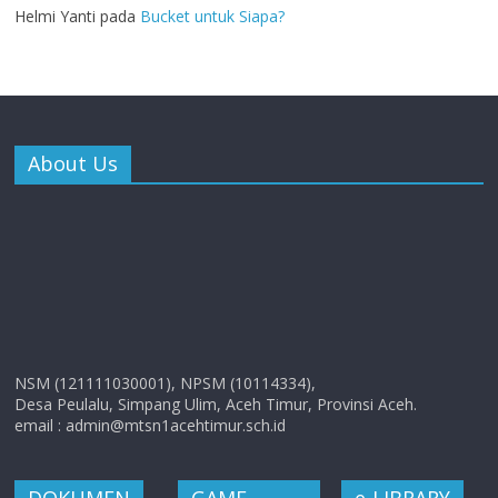
Helmi Yanti
pada
Bucket untuk Siapa?
About Us
NSM (121111030001), NPSM (10114334),
Desa Peulalu, Simpang Ulim, Aceh Timur, Provinsi Aceh.
email : admin@mtsn1acehtimur.sch.id