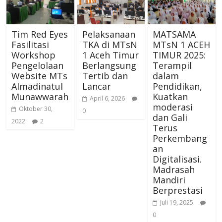
Tim Red Eyes
Pelaksanaan
MATSAMA
Fasilitasi
TKA di MTsN
MTsN 1 ACEH
Workshop
1 Aceh Timur
TIMUR 2025:
Pengelolaan
Berlangsung
Terampil
Website MTs
Tertib dan
dalam
Almadinatul
Lancar
Pendidikan,
Munawwarah
Kuatkan
April 6, 2026
moderasi
Oktober 30,
0
dan Gali
2022
2
Terus
Perkembang
an
Digitalisasi.
Madrasah
Mandiri
Berprestasi
Juli 19, 2025
0