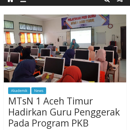
Timur
Simpang
Ulim,
Aceh
Timur
Akademik
News
MTsN 1 Aceh Timur
Hadirkan Guru Penggerak
Pada Program PKB