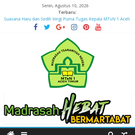
Skip
Senin, Agustus 10, 2026
to
Terbaru:
content
Suasana Haru dan Sedih Iringi Purna Tugas Kepala MTsN 1 Aceh
Timur
Masuki Tahun Ketiga, MTsN 1 Aceh Timur Perkuat Kapasitas
Guru untuk Hadirkan Inovasi Kelas Digital
Jejak yang Tertinggal – Part III
Jejak yang Tertinggal – Part II
Jejak yang Tertinggal – Part I
MTsN
1
Aceh