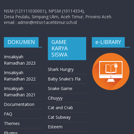
NSM (121111030001), NPSM (10114334),
Desa Peulalu, Simpang Ulim, Aceh Timur, Provinsi Aceh.
email : admin@mtsn1acehtimur.sch.id
DOKUMEN
GAME
e-LIBRARY
KARYA
SISWA
Imsakiyah
Ramadhan 2023
Shark Hungry
Imsakiyah
Ramadhan 2022
Baby Snake's Fla
Imsakiyah
Snake Game
Ramadhan 2021
Cihuyyy
Documentation
Cat and Crab
FAQ
Cat Subway
Themes
Esteem
Plugins