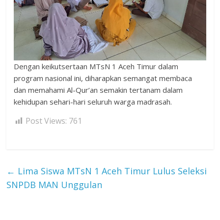
Dengan keikutsertaan MTsN 1 Aceh Timur dalam
program nasional ini, diharapkan semangat membaca
dan memahami Al-Qur’an semakin tertanam dalam
kehidupan sehari-hari seluruh warga madrasah.
Post Views:
761
←
Lima Siswa MTsN 1 Aceh Timur Lulus Seleksi
SNPDB MAN Unggulan