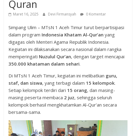
Quran
Maret 16, 2025
Devi Firmansyah
0 Komentar
Simpang Ulim – MTsN 1 Aceh Timur turut berpartisipasi
dalam program
Indonesia Khatam Al-Qur’an
yang
digagas oleh Menteri Agama Republik Indonesia.
Kegiatan ini dilaksanakan secara nasional dalam rangka
memperingati
Nuzulul Qur’an
, dengan target mencapai
350.000 khataman dalam sehari
.
Di MTsN 1 Aceh Timur, kegiatan ini melibatkan
guru,
staf, dan siswa
, yang terbagi dalam
15 kelompok
.
Setiap kelompok terdiri dari
15 orang
, dan masing-
masing peserta membaca
2 juz
, sehingga seluruh
kelompok berhasil mengkhatamkan Al-Qur’an secara
bersama-sama.