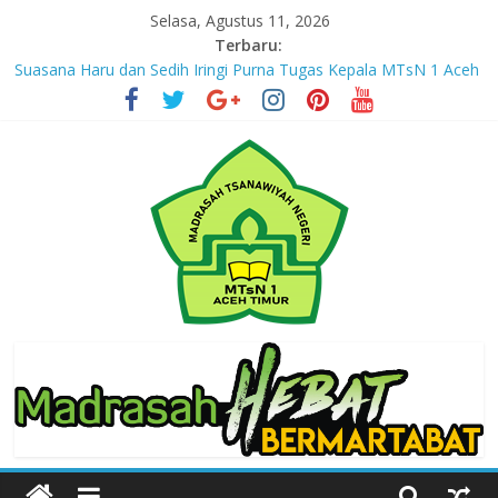
Skip
Selasa, Agustus 11, 2026
to
Terbaru:
content
Suasana Haru dan Sedih Iringi Purna Tugas Kepala MTsN 1 Aceh
Timur
Masuki Tahun Ketiga, MTsN 1 Aceh Timur Perkuat Kapasitas
Guru untuk Hadirkan Inovasi Kelas Digital
Jejak yang Tertinggal – Part III
Jejak yang Tertinggal – Part II
Jejak yang Tertinggal – Part I
MTsN
1
Aceh