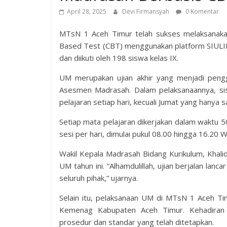
April 28, 2025
Devi Firmansyah
0 Komentar
MTsN 1 Aceh Timur telah sukses melaksanak
Based Test (CBT) menggunakan platform SIULIM.
dan diikuti oleh 198 siswa kelas IX.
UM merupakan ujian akhir yang menjadi penggan
Asesmen Madrasah. Dalam pelaksanaannya, si
pelajaran setiap hari, kecuali Jumat yang hanya s
Setiap mata pelajaran dikerjakan dalam waktu 5
sesi per hari, dimulai pukul 08.00 hingga 16.20 W
Wakil Kepala Madrasah Bidang Kurikulum, Khali
UM tahun ini. “Alhamdulillah, ujian berjalan lan
seluruh pihak,” ujarnya.
Selain itu, pelaksanaan UM di MTsN 1 Aceh Ti
Kemenag Kabupaten Aceh Timur. Kehadiran 
prosedur dan standar yang telah ditetapkan.