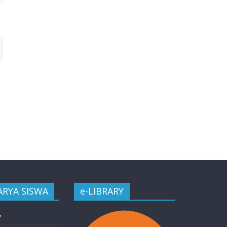
ARYA SISWA
e-LIBRARY
y