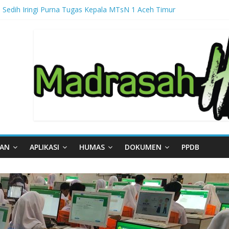
 Sedih Iringi Purna Tugas Kepala MTsN 1 Aceh Timur
ga, MTsN 1 Aceh Timur Perkuat Kapasitas Guru untuk Hadirkan Inovas
al – Part III
al – Part II
gal – Part I
AAN
APLIKASI
HUMAS
DOKUMEN
PPDB