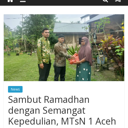
Timur
Simpang
Ulim,
Aceh
Timur
News
Sambut Ramadhan
dengan Semangat
Kepedulian, MTsN 1 Aceh