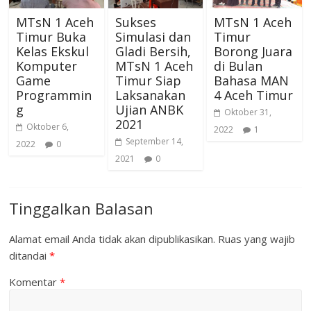
MTsN 1 Aceh
Sukses
MTsN 1 Aceh
Timur Buka
Simulasi dan
Timur
Kelas Ekskul
Gladi Bersih,
Borong Juara
Komputer
MTsN 1 Aceh
di Bulan
Game
Timur Siap
Bahasa MAN
Programmin
Laksanakan
4 Aceh Timur
g
Ujian ANBK
Oktober 31,
2021
Oktober 6,
2022
1
September 14,
2022
0
2021
0
Tinggalkan Balasan
Alamat email Anda tidak akan dipublikasikan.
Ruas yang wajib
ditandai
*
Komentar
*