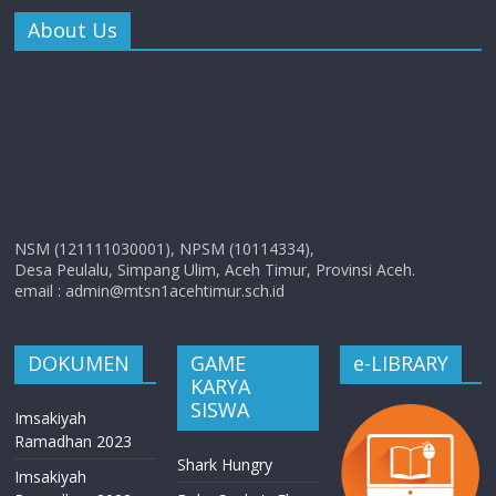
About Us
NSM (121111030001), NPSM (10114334),
Desa Peulalu, Simpang Ulim, Aceh Timur, Provinsi Aceh.
email : admin@mtsn1acehtimur.sch.id
DOKUMEN
GAME
e-LIBRARY
KARYA
SISWA
Imsakiyah
Ramadhan 2023
Shark Hungry
Imsakiyah