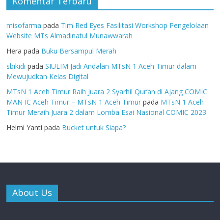
Komentar Terbaru
misofarma
pada
Tim Red Eyes Fasilitasi Workshop Pengelolaan
Website MTs Almadinatul Munawwarah
Hera
pada
Buku Bersampul Merah
sbikidi
pada
SIULIM Jadi Andalan MTsN 1 Aceh Timur dalam
Mewujudkan Kelas Digital
MTsN 1 Aceh Timur Raih Juara 2 Syarhil Qur’an di Ajang COMIC
MAN IC Aceh Timur – MTsN 1 Aceh Timur
pada
MTsN 1 Aceh
Timur Meraih Juara 2 dalam Lomba Esai Nasional COMIC 2023
Helmi Yanti
pada
Bucket untuk Siapa?
About Us