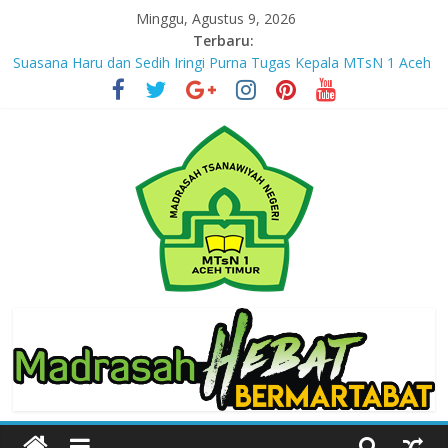
Skip
Minggu, Agustus 9, 2026
to
Terbaru:
content
Suasana Haru dan Sedih Iringi Purna Tugas Kepala MTsN 1 Aceh
Timur
Masuki Tahun Ketiga, MTsN 1 Aceh Timur Perkuat Kapasitas
Guru untuk Hadirkan Inovasi Kelas Digital
Jejak yang Tertinggal – Part III
Jejak yang Tertinggal – Part II
Jejak yang Tertinggal – Part I
MTsN
1
Aceh