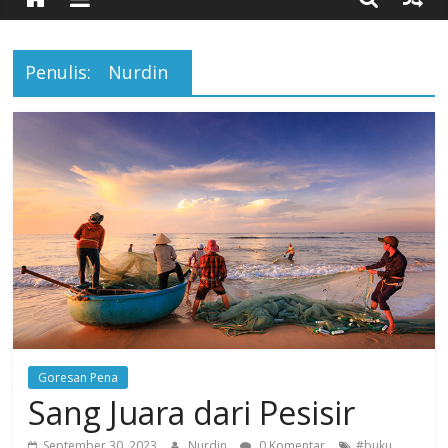
Timur
Penulis:
Nurdin
Simpang
Ulim,
Aceh
Timur
Goresan Pena
Sang Juara dari Pesisir
,
September 30, 2023
Nurdin
0 Komentar
#buku