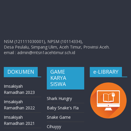
NSM (121111030001), NPSM (10114334),
Desa Peulalu, Simpang Ulim, Aceh Timur, Provinsi Aceh.
email : admin@mtsn1acehtimur.sch.id
DOKUMEN
GAME
e-LIBRARY
KARYA
SISWA
Imsakiyah
Ramadhan 2023
Shark Hungry
Imsakiyah
Ramadhan 2022
Baby Snake's Fla
Imsakiyah
Snake Game
Ramadhan 2021
Cihuyyy