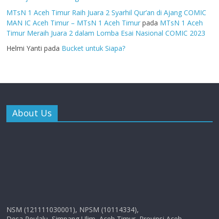
MTsN 1 Aceh Timur Raih Juara 2 Syarhil Qur’an di Ajang COMIC
MAN IC Aceh Timur – MTsN 1 Aceh Timur
pada
MTsN 1 Aceh
Timur Meraih Juara 2 dalam Lomba Esai Nasional COMIC 2023
Helmi Yanti
pada
Bucket untuk Siapa?
About Us
NSM (121111030001), NPSM (10114334),
Desa Peulalu, Simpang Ulim, Aceh Timur, Provinsi Aceh.