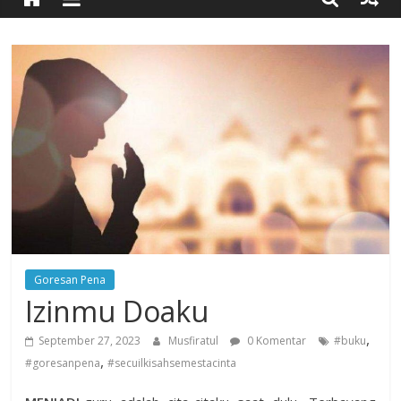
Timur
Simpang
Ulim,
Aceh
Timur
Goresan Pena
Izinmu Doaku
,
September 27, 2023
Musfiratul
0 Komentar
#buku
,
#goresanpena
#secuilkisahsemestacinta