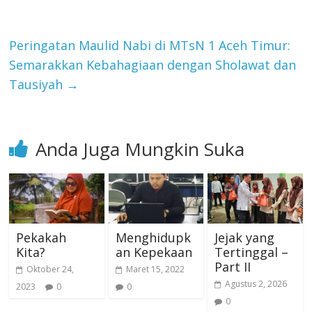
Peringatan Maulid Nabi di MTsN 1 Aceh Timur:
Semarakkan Kebahagiaan dengan Sholawat dan
Tausiyah
→
Anda Juga Mungkin Suka
Pekakah
Menghidupk
Jejak yang
Kita?
an Kepekaan
Tertinggal –
Part II
Oktober 24,
Maret 15, 2022
Agustus 2, 2026
2023
0
0
0