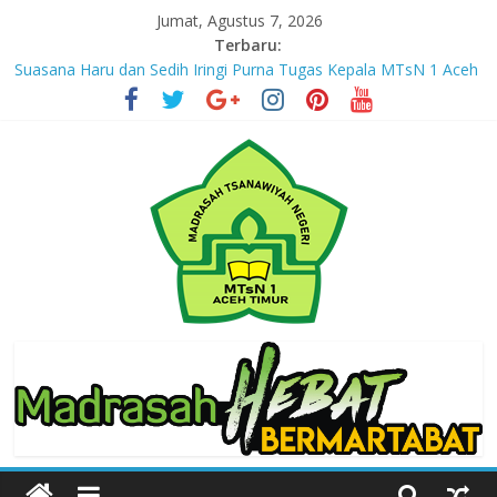
Skip
Jumat, Agustus 7, 2026
to
Terbaru:
content
Suasana Haru dan Sedih Iringi Purna Tugas Kepala MTsN 1 Aceh
Timur
Masuki Tahun Ketiga, MTsN 1 Aceh Timur Perkuat Kapasitas
Guru untuk Hadirkan Inovasi Kelas Digital
Jejak yang Tertinggal – Part III
Jejak yang Tertinggal – Part II
Jejak yang Tertinggal – Part I
MTsN
1
Aceh