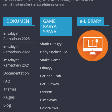
email : admin@mtsn1acehtimur.sch.id
DOKUMEN
GAME
e-LIBRARY
KARYA
SISWA
Imsakiyah
Ramadhan 2023
Shark Hungry
Imsakiyah
Ramadhan 2022
Baby Snake's Fla
Imsakiyah
Snake Game
Ramadhan 2021
Cihuyyy
Documentation
Cat and Crab
FAQ
Cat Subway
Themes
Esteem
Plugins
Himalayas
Blog
ColorNews