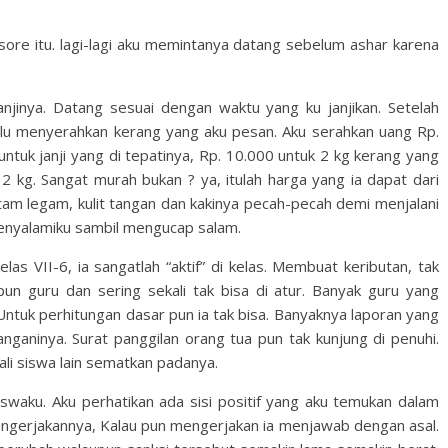
re itu. lagi-lagi aku memintanya datang sebelum ashar karena
janjinya. Datang sesuai dengan waktu yang ku janjikan. Setelah
lu menyerahkan kerang yang aku pesan. Aku serahkan uang Rp.
ntuk janji yang di tepatinya, Rp. 10.000 untuk 2 kg kerang yang
2 kg. Sangat murah bukan ? ya, itulah harga yang ia dapat dari
hitam legam, kulit tangan dan kakinya pecah-pecah demi menjalani
 menyalamiku sambil mengucap salam.
elas VII-6, ia sangatlah “aktif” di kelas. Membuat keributan, tak
n guru dan sering sekali tak bisa di atur. Banyak guru yang
Untuk perhitungan dasar pun ia tak bisa. Banyaknya laporan yang
aninya. Surat panggilan orang tua pun tak kunjung di penuhi.
kali siswa lain sematkan padanya.
iswaku. Aku perhatikan ada sisi positif yang aku temukan dalam
k mengerjakannya, Kalau pun mengerjakan ia menjawab dengan asal.