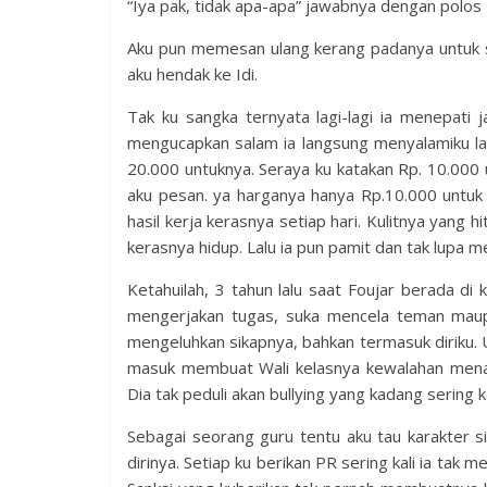
“Iya pak, tidak apa-apa” jawabnya dengan polos
Aku pun memesan ulang kerang padanya untuk so
aku hendak ke Idi.
Tak ku sangka ternyata lagi-lagi ia menepati 
mengucapkan salam ia langsung menyalamiku la
20.000 untuknya. Seraya ku katakan Rp. 10.000 u
aku pesan. ya harganya hanya Rp.10.000 untuk 
hasil kerja kerasnya setiap hari. Kulitnya yang 
kerasnya hidup. Lalu ia pun pamit dan tak lupa
Ketahuilah, 3 tahun lalu saat Foujar berada di k
mengerjakan tugas, suka mencela teman maupu
mengeluhkan sikapnya, bahkan termasuk diriku. 
masuk membuat Wali kelasnya kewalahan menang
Dia tak peduli akan bullying yang kadang sering 
Sebagai seorang guru tentu aku tau karakter s
dirinya. Setiap ku berikan PR sering kali ia ta