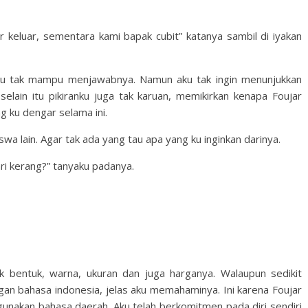
r keluar, sementara kami bapak cubit” katanya sambil di iyakan
ku tak mampu menjawabnya. Namun aku tak ingin menunjukkan
lain itu pikiranku juga tak karuan, memikirkan kenapa Foujar
g ku dengar selama ini.
wa lain. Agar tak ada yang tau apa yang ku inginkan darinya.
ri kerang?” tanyaku padanya.
ik bentuk, warna, ukuran dan juga harganya. Walaupun sedikit
n bahasa indonesia, jelas aku memahaminya. Ini karena Foujar
gunakan bahasa daerah. Aku telah berkomitmen pada diri sendiri