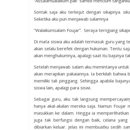
“Assalamualaikum pak” sambil mencium tanganku
Sontak saja aku terkejut dengan sikapnya. sik
Seketika aku pun menjawab salamnya
“Walaikumsalam Foujar”. Seraya terngiang sikap
Di mata siswa aku adalah termasuk guru yang teg
akan selalu berefek dengan hukuman. Tentu saj
akan menghukumnya, apalagi saat itu bajunya ta
Setelah menjawab salam aku memintanya untuk me
akan merapikan pakaiannya. Ia berkilah bahwa b
memiliki tali pinggang. Sehingga apabila baju
siswa lain, apalagi para siswi.
Sebagai guru, aku tak langsung mempercayain
hanya akal-akalan mereka saja. Namun Foujar 
masukkan ke dalam. Hingga ia memperlihatkan b
juga tak berfungsi dengan baik, celana yan
dibiarkan keluar. Jelas ini membuatku sedih s