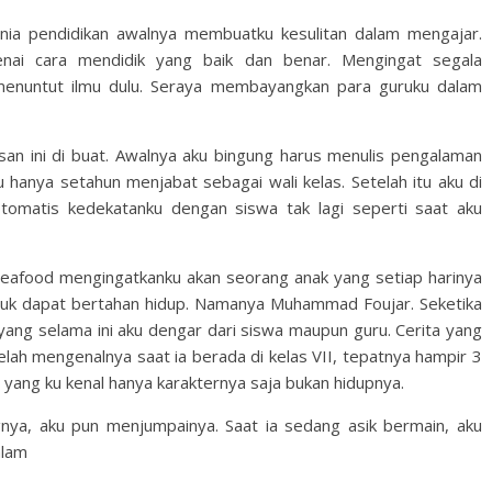
unia pendidikan awalnya membuatku kesulitan dalam mengajar.
enai cara mendidik yang baik dan benar. Mengingat segala
enuntut ilmu dulu. Seraya membayangkan para guruku dalam
isan ini di buat. Awalnya aku bingung harus menulis pengalaman
 hanya setahun menjabat sebagai wali kelas. Setelah itu aku di
otomatis kedekatanku dengan siswa tak lagi seperti saat aku
afood mengingatkanku akan seorang anak yang setiap harinya
untuk dapat bertahan hidup. Namanya Muhammad Foujar. Seketika
yang selama ini aku dengar dari siswa maupun guru. Cerita yang
elah mengenalnya saat ia berada di kelas VII, tepatnya hampir 3
i yang ku kenal hanya karakternya saja bukan hidupnya.
nya, aku pun menjumpainya. Saat ia sedang asik bermain, aku
alam