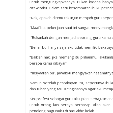
untuk mengungkapkannya. Bukan karena banyak
cita-citaku. Dalam satu kesempatan ibuku perna
“Nak, apakah dirimu tak ingin menjadi guru sepe
“Maaf bu, pekerjaan saat ini sangat menyenangkan
“Bukankah dengan menjadi seorang guru kamu a
“Benar bu, hanya saja aku tidak memiliki bakatny
“Baiklah nak, jika memang itu pilihanmu, laku
berapa kamu dibayar”
“Insyaallah bu”. Jawabku mengiyakan nasehatnya
Namun setelah percakapan itu, sepertinya ibu
dan tuhan yang tau. Keinginannya agar aku menjad
Kini profesi sebagai guru aku jalani sebagaima
untuk orang lain seraya berharap Allah akan
penolong bagi ibuku di hari akhir kelak.