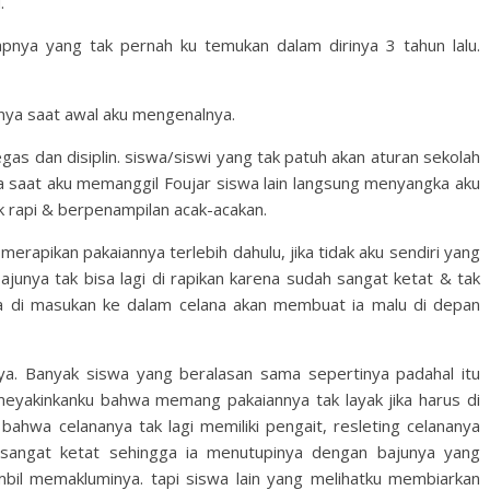
.
apnya yang tak pernah ku temukan dalam dirinya 3 tahun lalu.
nya saat awal aku mengenalnya.
as dan disiplin. siswa/siswi yang tak patuh akan aturan sekolah
a saat aku memanggil Foujar siswa lain langsung menyangka aku
k rapi & berpenampilan acak-acakan.
rapikan pakaiannya terlebih dahulu, jika tidak aku sendiri yang
ajunya tak bisa lagi di rapikan karena sudah sangat ketat & tak
nya di masukan ke dalam celana akan membuat ia malu di depan
ya. Banyak siswa yang beralasan sama sepertinya padahal itu
meyakinkanku bahwa memang pakaiannya tak layak jika harus di
ahwa celananya tak lagi memiliki pengait, resleting celananya
g sangat ketat sehingga ia menutupinya dengan bajunya yang
ambil memakluminya. tapi siswa lain yang melihatku membiarkan