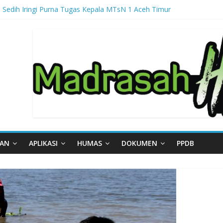
 Sedih Iringi Purna Tugas Kepala MTsN 1 Aceh Timur
ga, MTsN 1 Aceh Timur Perkuat Kapasitas Guru untuk Hadirkan Inovas
al – Part III
al – Part II
gal – Part I
AAN
APLIKASI
HUMAS
DOKUMEN
PPDB