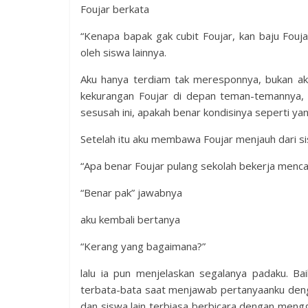
Foujar berkata
“Kenapa bapak gak cubit Foujar, kan baju Fouja
oleh siswa lainnya.
Aku hanya terdiam tak meresponnya, bukan a
kekurangan Foujar di depan teman-temannya, se
sesusah ini, apakah benar kondisinya seperti yan
Setelah itu aku membawa Foujar menjauh dari sis
“Apa benar Foujar pulang sekolah bekerja menca
“Benar pak” jawabnya
aku kembali bertanya
“Kerang yang bagaimana?”
lalu ia pun menjelaskan segalanya padaku. Ba
terbata-bata saat menjawab pertanyaanku denga
dan siswa lain terbiasa berbicara dengan meng