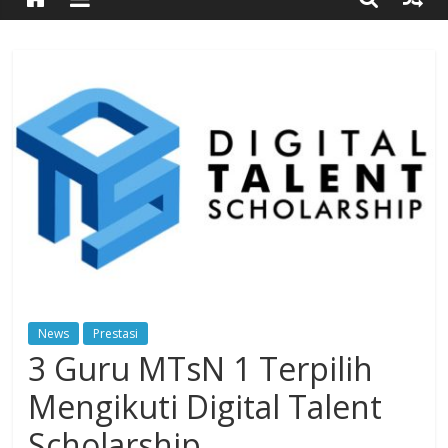
Timur
Simpang
Ulim,
Aceh
Timur
News
Prestasi
3 Guru MTsN 1 Terpilih
Mengikuti Digital Talent
Scholarship