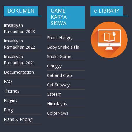
DOKUMEN
GAME
e-LIBRARY
KARYA
SISWA
Imsakiyah
Ramadhan 2023
Shark Hungry
Imsakiyah
Ramadhan 2022
Baby Snake's Fla
Imsakiyah
Snake Game
Ramadhan 2021
Cihuyyy
Documentation
Cat and Crab
FAQ
Cat Subway
Themes
Esteem
Plugins
Himalayas
Blog
ColorNews
Plans & Pricing