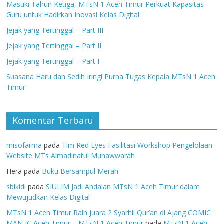
Masuki Tahun Ketiga, MTsN 1 Aceh Timur Perkuat Kapasitas
Guru untuk Hadirkan Inovasi Kelas Digital
Jejak yang Tertinggal – Part III
Jejak yang Tertinggal – Part II
Jejak yang Tertinggal – Part I
Suasana Haru dan Sedih Iringi Purna Tugas Kepala MTsN 1 Aceh
Timur
Komentar Terbaru
misofarma
pada
Tim Red Eyes Fasilitasi Workshop Pengelolaan
Website MTs Almadinatul Munawwarah
Hera
pada
Buku Bersampul Merah
sbikidi
pada
SIULIM Jadi Andalan MTsN 1 Aceh Timur dalam
Mewujudkan Kelas Digital
MTsN 1 Aceh Timur Raih Juara 2 Syarhil Qur’an di Ajang COMIC
MAN IC Aceh Timur – MTsN 1 Aceh Timur
pada
MTsN 1 Aceh