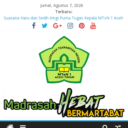
Skip
Jumat, Agustus 7, 2026
to
Terbaru:
content
Suasana Haru dan Sedih Iringi Purna Tugas Kepala MTsN 1 Aceh
Timur
Masuki Tahun Ketiga, MTsN 1 Aceh Timur Perkuat Kapasitas
Guru untuk Hadirkan Inovasi Kelas Digital
Jejak yang Tertinggal – Part III
Jejak yang Tertinggal – Part II
Jejak yang Tertinggal – Part I
MTsN
1
Aceh