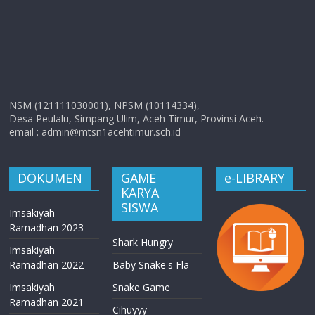
NSM (121111030001), NPSM (10114334),
Desa Peulalu, Simpang Ulim, Aceh Timur, Provinsi Aceh.
email : admin@mtsn1acehtimur.sch.id
DOKUMEN
GAME
e-LIBRARY
KARYA
SISWA
Imsakiyah
Ramadhan 2023
Shark Hungry
Imsakiyah
Ramadhan 2022
Baby Snake's Fla
Imsakiyah
Snake Game
Ramadhan 2021
Cihuyyy