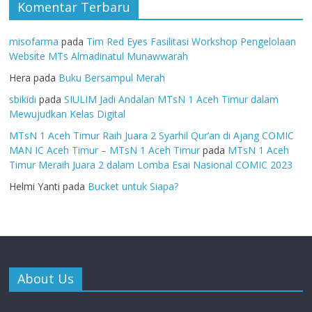
Komentar Terbaru
misofarma
pada
Tim Red Eyes Fasilitasi Workshop Pengelolaan
Website MTs Almadinatul Munawwarah
Hera
pada
Buku Bersampul Merah
sbikidi
pada
SIULIM Jadi Andalan MTsN 1 Aceh Timur dalam
Mewujudkan Kelas Digital
MTsN 1 Aceh Timur Raih Juara 2 Syarhil Qur’an di Ajang COMIC
MAN IC Aceh Timur – MTsN 1 Aceh Timur
pada
MTsN 1 Aceh
Timur Meraih Juara 2 dalam Lomba Esai Nasional COMIC 2023
Helmi Yanti
pada
Bucket untuk Siapa?
About Us