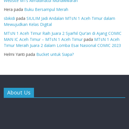
Website MTs Almadinatul Munawwarah
Hera
pada
Buku Bersampul Merah
sbikidi
pada
SIULIM Jadi Andalan MTsN 1 Aceh Timur dalam
Mewujudkan Kelas Digital
MTsN 1 Aceh Timur Raih Juara 2 Syarhil Qur’an di Ajang COMIC
MAN IC Aceh Timur – MTsN 1 Aceh Timur
pada
MTsN 1 Aceh
Timur Meraih Juara 2 dalam Lomba Esai Nasional COMIC 2023
Helmi Yanti
pada
Bucket untuk Siapa?
About Us