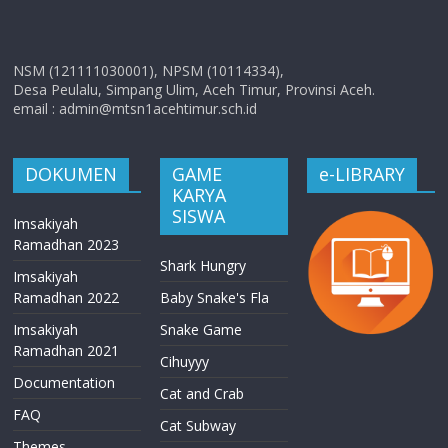
NSM (121111030001), NPSM (10114334),
Desa Peulalu, Simpang Ulim, Aceh Timur, Provinsi Aceh.
email : admin@mtsn1acehtimur.sch.id
DOKUMEN
GAME
e-LIBRARY
KARYA
SISWA
Imsakiyah
Ramadhan 2023
Shark Hungry
Imsakiyah
Ramadhan 2022
Baby Snake's Fla
Imsakiyah
Snake Game
Ramadhan 2021
Cihuyyy
Documentation
Cat and Crab
FAQ
Cat Subway
Themes