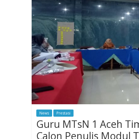
News
Prestasi
Guru MTsN 1 Aceh Tim
Calon Penulis Modul 