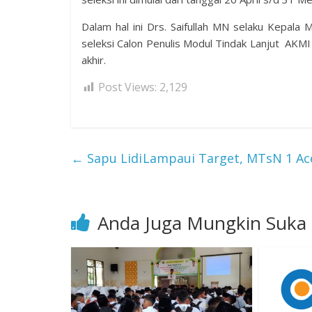
Dalam hal ini Drs. Saifullah MN selaku Kepal
seleksi Calon Penulis Modul Tindak Lanjut AKMI
akhir.
Post Views:
2,129
←
Sapu Lidi
Lampaui Target, MTsN 1 Ac
Anda Juga Mungkin Suka