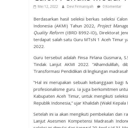
Mei 12, 2022
Devi Firmansyah
0 Komentar
Berdasarkan hasil seleksi berkas seleksi Ca
Indonesia (AKMI) Tahun 2022,
Project Manage
Quality Reform
(IBRD 8992-ID), Direktorat Jen
terdapat salah satu Guru MTsN 1 Aceh Timur ya
2022.
Guru tersebut adalah Finsa Firlana Gusmara, S.
Tindak Lanjut AKMI 2022. “Alhamdulillah, d
Transformasi Pendidikan di lingkungan madrasah
“Hal ini merupakan sebuah kebanggaan bagi 
profesionalisme guru. Ia juga berkomitmen unt
Kabupaten Aceh Timur, untuk mengikuti seleksi
Republik Indonesia,” ujar Khalidah (Wakil Kepala
Setelah ini ia akan mengikuti pembekalan dan r
Lanjut Asesmen Kompetensi Madrasah Indone
seleksi ini dimulai dari tanggal 20 April s/d 31 M