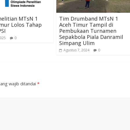
elitian MTsN 1
Tim Drumband MTsN 1
imur Lolos Tahap
Aceh Timur Tampil di
PSI
Pembukaan Turnamen
Sepakbola Piala Danramil
2025
0
Simpang Ulim
Agustus 7, 2024
0
ang wajib ditandai
*