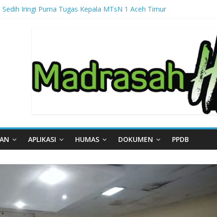
 Sedih Iringi Purna Tugas Kepala MTsN 1 Aceh Timur
ga, MTsN 1 Aceh Timur Perkuat Kapasitas Guru untuk Hadirkan Inovas
al – Part III
al – Part II
gal – Part I
AAN
APLIKASI
HUMAS
DOKUMEN
PPDB