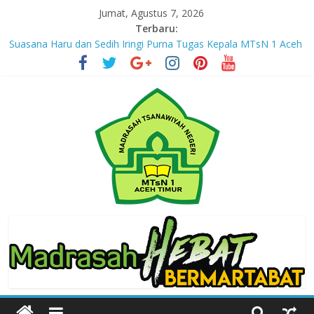
Skip
Jumat, Agustus 7, 2026
to
Terbaru:
content
Suasana Haru dan Sedih Iringi Purna Tugas Kepala MTsN 1 Aceh
Timur
Masuki Tahun Ketiga, MTsN 1 Aceh Timur Perkuat Kapasitas
Guru untuk Hadirkan Inovasi Kelas Digital
Jejak yang Tertinggal – Part III
Jejak yang Tertinggal – Part II
Jejak yang Tertinggal – Part I
MTsN
1
Aceh