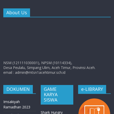
About Us
NSM (121111030001), NPSM (10114334),
Desa Peulalu, Simpang Ulim, Aceh Timur, Provinsi Aceh.
email : admin@mtsn1acehtimur.sch.id
DOKUMEN
GAME
e-LIBRARY
KARYA
SISWA
Imsakiyah
Ramadhan 2023
Shark Hungry