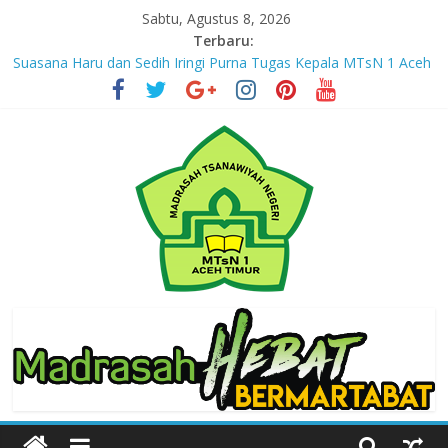
Skip
Sabtu, Agustus 8, 2026
to
Terbaru:
content
Suasana Haru dan Sedih Iringi Purna Tugas Kepala MTsN 1 Aceh
Timur
Masuki Tahun Ketiga, MTsN 1 Aceh Timur Perkuat Kapasitas
Guru untuk Hadirkan Inovasi Kelas Digital
Jejak yang Tertinggal – Part III
Jejak yang Tertinggal – Part II
Jejak yang Tertinggal – Part I
MTsN
1
Aceh