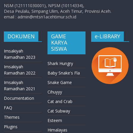
NSM (121111030001), NPSM (10114334),
Desa Peulalu, Simpang Ulim, Aceh Timur, Provinsi Aceh.
email : admin@mtsn1acehtimur.sch.id
DOKUMEN
GAME
e-LIBRARY
KARYA
SISWA
Imsakiyah
Ramadhan 2023
Shark Hungry
Imsakiyah
Ramadhan 2022
Baby Snake's Fla
Imsakiyah
Snake Game
Ramadhan 2021
Cihuyyy
Documentation
Cat and Crab
FAQ
Cat Subway
Themes
Esteem
Plugins
Himalayas