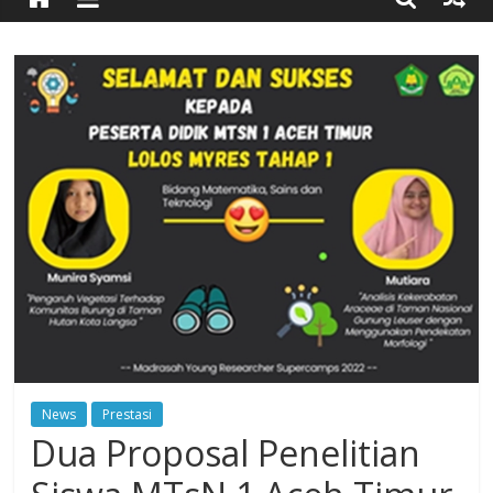
Timur
Simpang
Ulim,
Aceh
Timur
News
Prestasi
Dua Proposal Penelitian