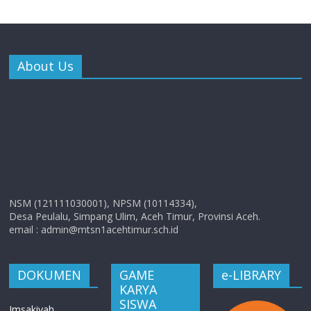
About Us
NSM (121111030001), NPSM (10114334),
Desa Peulalu, Simpang Ulim, Aceh Timur, Provinsi Aceh.
email : admin@mtsn1acehtimur.sch.id
DOKUMEN
GAME
e-LIBRARY
KARYA
SISWA
Imsakiyah