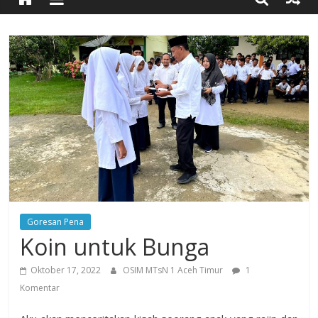
Timur
Simpang
Ulim,
Aceh
Timur
Goresan Pena
Koin untuk Bunga
Oktober 17, 2022
OSIM MTsN 1 Aceh Timur
1
Komentar