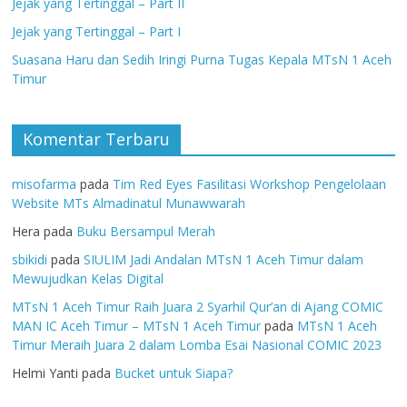
Jejak yang Tertinggal – Part II
Jejak yang Tertinggal – Part I
Suasana Haru dan Sedih Iringi Purna Tugas Kepala MTsN 1 Aceh
Timur
Komentar Terbaru
misofarma
pada
Tim Red Eyes Fasilitasi Workshop Pengelolaan
Website MTs Almadinatul Munawwarah
Hera
pada
Buku Bersampul Merah
sbikidi
pada
SIULIM Jadi Andalan MTsN 1 Aceh Timur dalam
Mewujudkan Kelas Digital
MTsN 1 Aceh Timur Raih Juara 2 Syarhil Qur’an di Ajang COMIC
MAN IC Aceh Timur – MTsN 1 Aceh Timur
pada
MTsN 1 Aceh
Timur Meraih Juara 2 dalam Lomba Esai Nasional COMIC 2023
Helmi Yanti
pada
Bucket untuk Siapa?