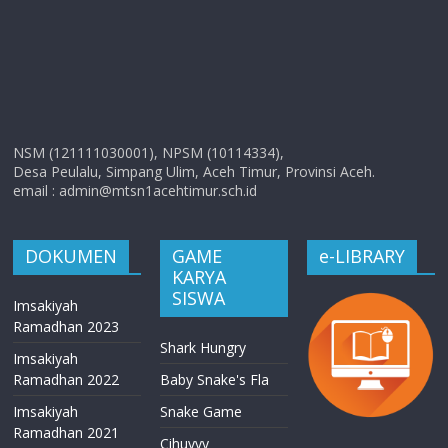
NSM (121111030001), NPSM (10114334),
Desa Peulalu, Simpang Ulim, Aceh Timur, Provinsi Aceh.
email : admin@mtsn1acehtimur.sch.id
DOKUMEN
GAME
e-LIBRARY
KARYA
SISWA
Imsakiyah
Ramadhan 2023
Shark Hungry
Imsakiyah
Ramadhan 2022
Baby Snake's Fla
Imsakiyah
Snake Game
Ramadhan 2021
Cihuyyy