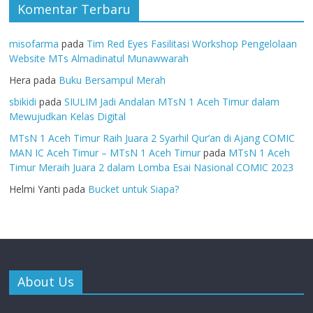
Komentar Terbaru
misofarma
pada
Tim Red Eyes Fasilitasi Workshop Pengelolaan
Website MTs Almadinatul Munawwarah
Hera
pada
Buku Bersampul Merah
sbikidi
pada
SIULIM Jadi Andalan MTsN 1 Aceh Timur dalam
Mewujudkan Kelas Digital
MTsN 1 Aceh Timur Raih Juara 2 Syarhil Qur’an di Ajang COMIC
MAN IC Aceh Timur – MTsN 1 Aceh Timur
pada
MTsN 1 Aceh
Timur Meraih Juara 2 dalam Lomba Esai Nasional COMIC 2023
Helmi Yanti
pada
Bucket untuk Siapa?
About Us