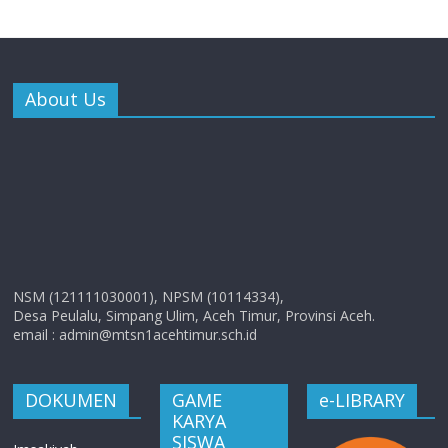
About Us
NSM (121111030001), NPSM (10114334),
Desa Peulalu, Simpang Ulim, Aceh Timur, Provinsi Aceh.
email : admin@mtsn1acehtimur.sch.id
DOKUMEN
GAME
e-LIBRARY
KARYA
SISWA