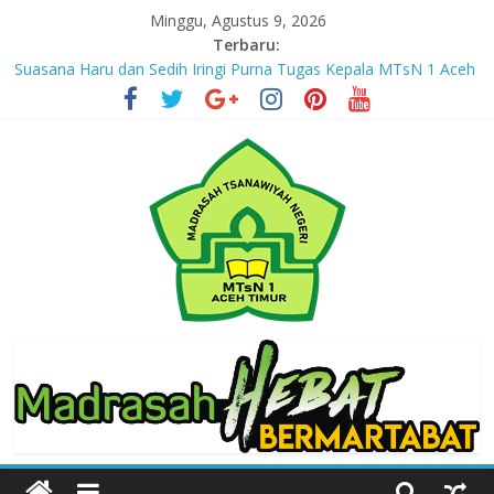
Skip
Minggu, Agustus 9, 2026
to
Terbaru:
content
Suasana Haru dan Sedih Iringi Purna Tugas Kepala MTsN 1 Aceh
Timur
Masuki Tahun Ketiga, MTsN 1 Aceh Timur Perkuat Kapasitas
Guru untuk Hadirkan Inovasi Kelas Digital
Jejak yang Tertinggal – Part III
Jejak yang Tertinggal – Part II
Jejak yang Tertinggal – Part I
MTsN
1
Aceh