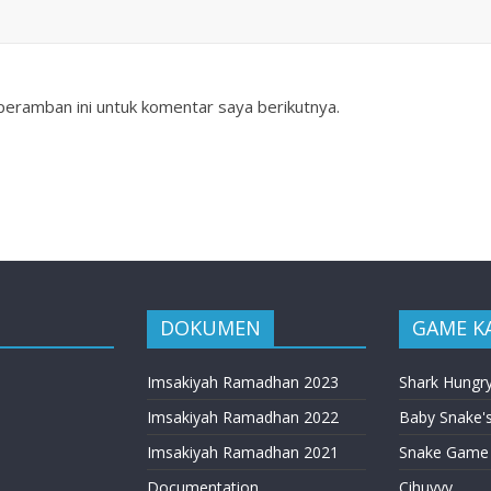
peramban ini untuk komentar saya berikutnya.
DOKUMEN
GAME K
Imsakiyah Ramadhan 2023
Shark Hungr
Imsakiyah Ramadhan 2022
Baby Snake's
Imsakiyah Ramadhan 2021
Snake Game
Documentation
Cihuyyy