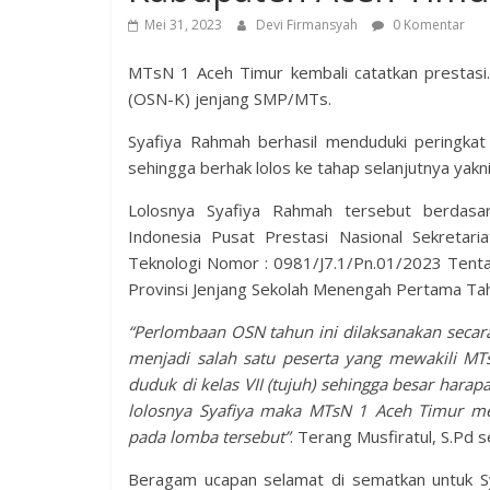
Mei 31, 2023
Devi Firmansyah
0 Komentar
MTsN 1 Aceh Timur kembali catatkan prestasi.
(OSN-K) jenjang SMP/MTs.
Syafiya Rahmah berhasil menduduki peringka
sehingga berhak lolos ke tahap selanjutnya yakn
Lolosnya Syafiya Rahmah tersebut berdasa
Indonesia Pusat Prestasi Nasional Sekretari
Teknologi Nomor : 0981/J7.1/Pn.01/2023 Tenta
Provinsi Jenjang Sekolah Menengah Pertama Ta
“Perlombaan OSN tahun ini dilaksanakan secar
menjadi salah satu peserta yang mewakili MT
duduk di kelas VII (tujuh) sehingga besar hara
lolosnya Syafiya maka MTsN 1 Aceh Timur me
pada lomba tersebut”
. Terang Musfiratul, S.Pd 
Beragam ucapan selamat di sematkan untuk Sy