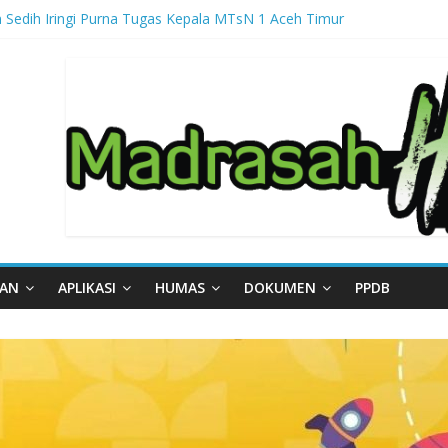
 Sedih Iringi Purna Tugas Kepala MTsN 1 Aceh Timur
ga, MTsN 1 Aceh Timur Perkuat Kapasitas Guru untuk Hadirkan Inovas
al – Part III
gal – Part II
gal – Part I
AAN
APLIKASI
HUMAS
DOKUMEN
PPDB