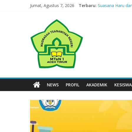
Skip
Jumat, Agustus 7, 2026
Terbaru:
Suasana Haru dan
to
Masuki Tahun Keti
content
MTsN
Jejak yang Tertingg
Jejak yang Terting
Jejak yang Terting
1
Aceh
Timur
Simpang
NEWS
PROFIL
AKADEMIK
KESISW
Ulim,
Aceh
Timur